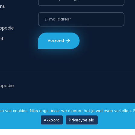
ns
s
opedie
ct
opedie
van cookies. Niks engs, maar we moeten het je wel even vertellen. Bi
Akkoord
Privacybeleid