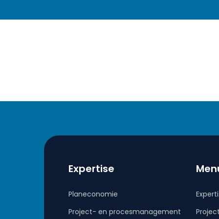
Expertise
Men
Planeconomie
Expert
Project- en procesmanagement
Projec