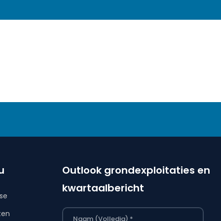
u
Outlook grondexploitaties en
kwartaalbericht
ise
ten