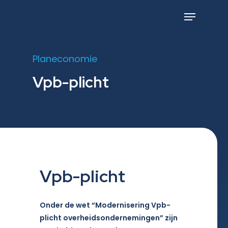
Skip
to
Menu
main
content
Planeconomie
Vpb-plicht
Vpb-plicht
Onder de wet “Modernisering Vpb-
plicht overheidsondernemingen” zijn