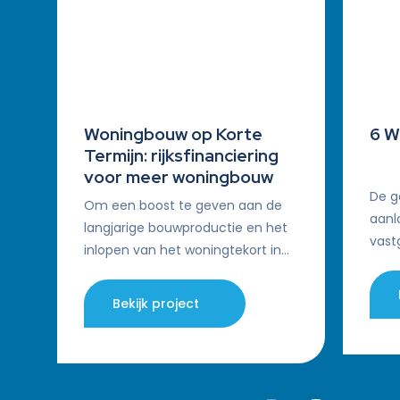
Woningbouw op Korte
6 W
Termijn: rijksfinanciering
voor meer woningbouw
De g
Om een boost te geven aan de
aanl
langjarige bouwproductie en het
vast
inlopen van het woningtekort in
same
met name schaarsteregio’s in
met 
heel Nederland heeft het
Bekijk project
gesl
ministerie van Binnenlandse…
ontw