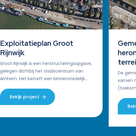
Exploitatieplan Groot
Geme
Rijnwijk
hero
terre
Groot Rijnwijk is een herstructeringsopgave,
gelegen dichtbij het stadscentrum van
De geme
Arnhem. Het betreft een binnenstedelijk
samen m
gebied met deels bedrijvigheid en deels
(toekom
woningbouw….
energiec
Bekijk project
zuiverin
Beki