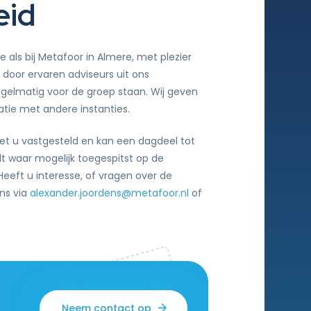
eid
e als bij Metafoor in Almere, met plezier
door ervaren adviseurs uit ons
egelmatig voor de groep staan. Wij geven
atie met andere instanties.
t u vastgesteld en kan een dagdeel tot
 waar mogelijk toegespitst op de
Heeft u interesse, of vragen over de
ns via
alexander.joordens@metafoor.nl
of
Neem contact op