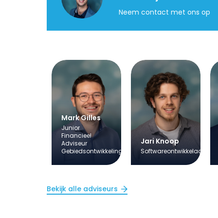
Neem contact met ons op
Mark Gilles
Junior
Financieel
Jari Knoop
Adviseur
Gebiedsontwikkeling
Softwareontwikkelaar
Bekijk alle adviseurs