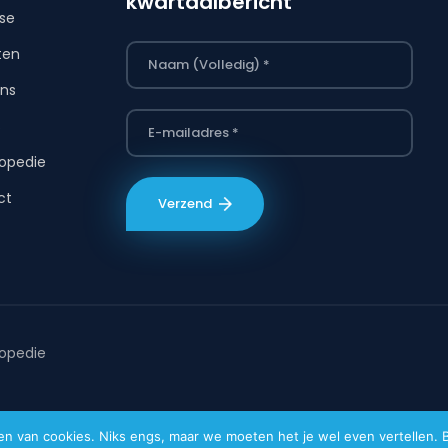
kwartaalbericht
ise
ten
ns
s
opedie
ct
opedie
van cookies. Niks engs, maar we moeten het je wel even vertellen. Bi