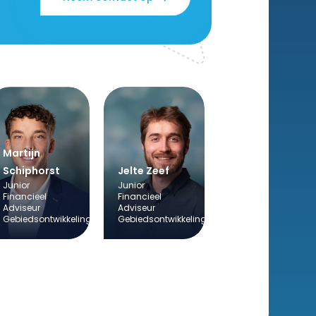
Martijn
Schiphorst
Jelte Zeef
Junior
Junior
Financieel
Financieel
Adviseur
Adviseur
Gebiedsontwikkeling
Gebiedsontwikkeling