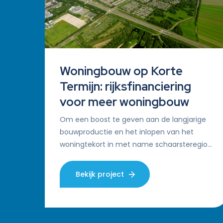
Woningbouw op Korte
Termijn: rijksfinanciering
voor meer woningbouw
Om een boost te geven aan de langjarige
bouwproductie en het inlopen van het
woningtekort in met name schaarsteregio’s
in heel Nederland heeft het ministerie van
Binnenlandse…
Bekijk project