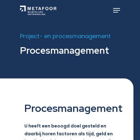
Skip
to
Menu
main
Close
content
Menu
Project- en procesmanagement
Procesmanagement
Procesmanagement
U heeft een beoogd doel gesteld en
daarbij horen factoren als tijd, geld en