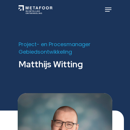
Skip
to
Menu
main
Close
content
Menu
Project- en Procesmanager
Gebiedsontwikkeling
Matthijs Witting