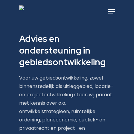
Skip
to
Menu
main
content
Advies en
ondersteuning in
gebiedsontwikkeling
Voor uw gebiedsontwikkeling, zowel
binnenstedelijk als uitleggebied, locatie-
en projectontwikkeling staan wij paraat
met kennis over o.a.
ontwikkelstrategieën, ruimtelijke
ordening, planeconomie, publiek- en
privaatrecht en project- en