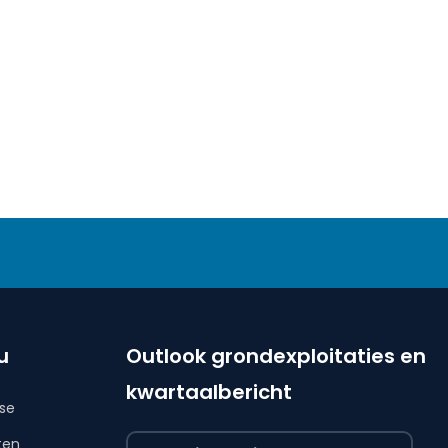
u
Outlook grondexploitaties en
kwartaalbericht
ise
ten