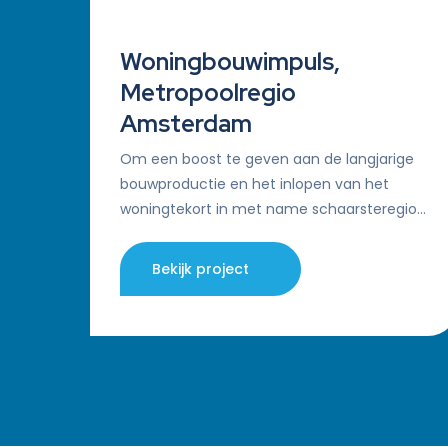
Woningbouwimpuls,
Metropoolregio
Amsterdam
Om een boost te geven aan de langjarige
bouwproductie en het inlopen van het
woningtekort in met name schaarsteregio’s
in heel Nederland heeft het ministerie van
Binnenlandse…
Bekijk project