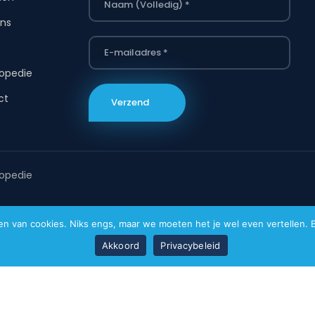
ns
s
opedie
ct
opedie
van cookies. Niks engs, maar we moeten het je wel even vertellen. Bi
Akkoord
Privacybeleid