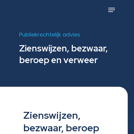
Skip
to
Menu
main
content
Publiekrechtelijk advies
Zienswijzen, bezwaar,
beroep en verweer
Zienswijzen,
bezwaar, beroep