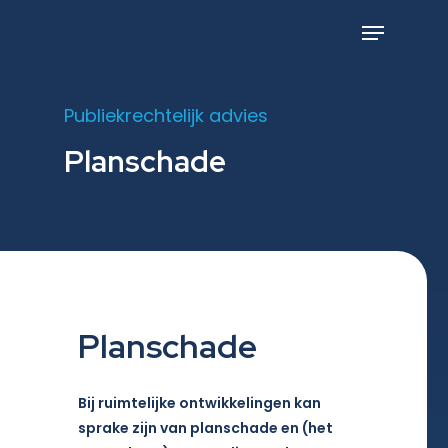
Skip
to
Menu
main
content
Publiekrechtelijk advies
Planschade
Planschade
Bij ruimtelijke ontwikkelingen kan
sprake zijn van planschade en (het