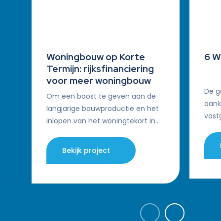
Woningbouw op Korte
6 W
Termijn: rijksfinanciering
voor meer woningbouw
De g
Om een boost te geven aan de
aanl
langjarige bouwproductie en het
vast
inlopen van het woningtekort in
same
met name schaarsteregio’s in
met 
heel Nederland heeft het
Bekijk project
gesl
ministerie van Binnenlandse…
ontw