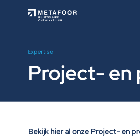
Skip
to
main
content
Planeconomie
Expertise
Project- e
Project- en procesmanagement
Ruimtelijk juridisch advies
Opleidingen en trainingen
Bekijk hier al onze Project- en