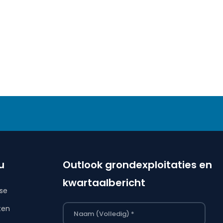
u
Outlook grondexploitaties en
kwartaalbericht
ise
ten