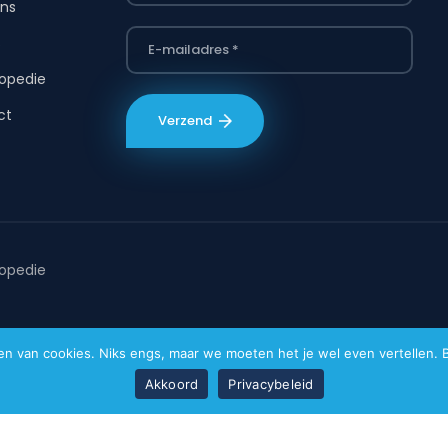
ns
s
opedie
ct
opedie
van cookies. Niks engs, maar we moeten het je wel even vertellen. Bi
Akkoord
Privacybeleid