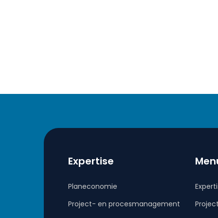
Expertise
Men
Planeconomie
Expert
Project- en procesmanagement
Projec