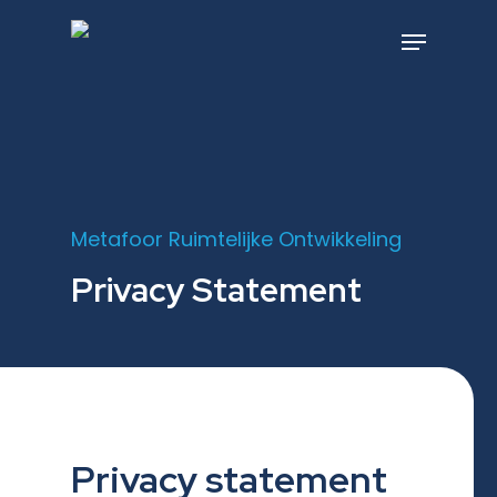
Skip
to
Menu
main
content
Metafoor Ruimtelijke Ontwikkeling
Privacy Statement
Privacy statement