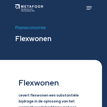
Skip
to
Menu
main
Close
content
Menu
Planeconomie
Flexwonen
Flexwonen
Levert flexwonen een substantiële
bijdrage in de oplossing van het