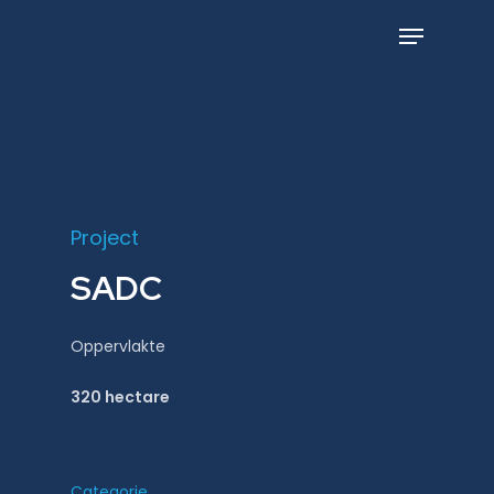
Skip
to
Menu
main
content
Project
SADC
Oppervlakte
320 hectare
Categorie