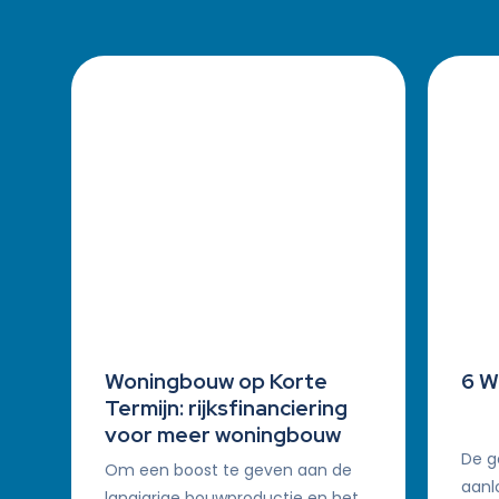
Woningbouw op Korte
6 W
Termijn: rijksfinanciering
voor meer woningbouw
De g
Om een boost te geven aan de
aanl
langjarige bouwproductie en het