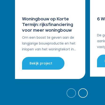
Woningbouw op Korte
6 W
Termijn: rijksfinanciering
voor meer woningbouw
De g
Om een boost te geven aan de
aanl
langjarige bouwproductie en het
vast
inlopen van het woningtekort in
same
met name schaarsteregio’s in
met 
heel Nederland heeft het
Bekijk project
gesl
ministerie van Binnenlandse…
ontw