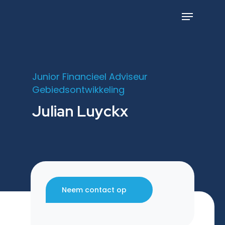
Skip
to
Menu
main
content
Junior Financieel Adviseur
Gebiedsontwikkeling
Julian Luyckx
Neem contact op