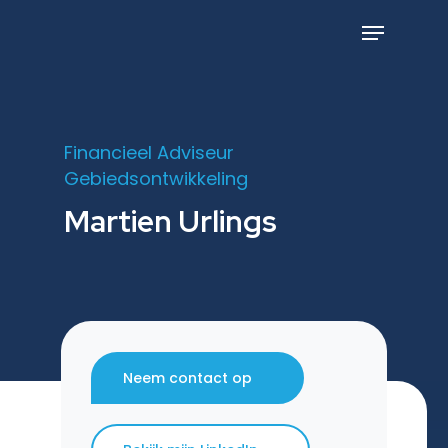
Skip
to
Menu
main
content
Financieel Adviseur
Gebiedsontwikkeling
Martien Urlings
Neem contact op