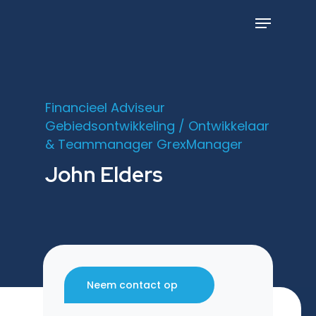
Skip
to
Menu
main
content
Financieel Adviseur
Gebiedsontwikkeling / Ontwikkelaar
& Teammanager GrexManager
John Elders
Neem contact op