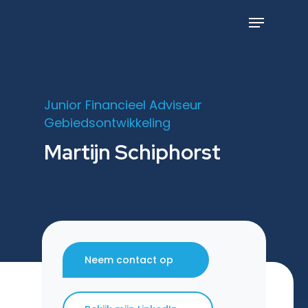
Skip
to
Menu
main
content
Junior Financieel Adviseur
Gebiedsontwikkeling
Martijn Schiphorst
Neem contact op