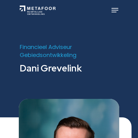
Skip
to
Menu
main
Close
content
Menu
Financieel Adviseur
Gebiedsontwikkeling
Dani Grevelink