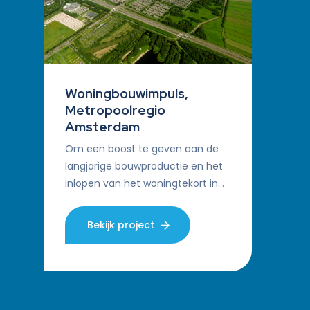
Woningbouwimpuls,
Metropoolregio
Amsterdam
Om een boost te geven aan de
langjarige bouwproductie en het
inlopen van het woningtekort in
met name schaarsteregio’s in
heel Nederland heeft het
Bekijk project
ministerie van Binnenlandse…