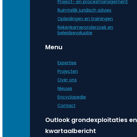
Project- en procesmanagement
Ruimtelijk juridisch advies
Opleidingen en trainingen
Rekenkameronderzoek en
beleidsevaluatie
Menu
Expertise
Projecten
Over ons
Nieuws
Encyclopedie
Contact
Outlook grondexploitaties en
kwartaalbericht