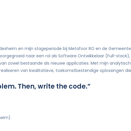
desheim en mijn stageperiode bij Metafoor RO en de Gemeente Al
oorgegroeid naar een rol als Software Ontwikkelaar (Full-stack)
g van zowel bestaande als nieuwe applicaties. Met mijn analytis
 realiseren van kwalitatieve, toekomstbestendige oplossingen die
oblem. Then, write the code.”
heim)