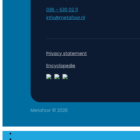
036 – 530 02 11
info@metafoor.nl
Privacy statement
Encyclopedie
Metafoor © 2026
Close
Home
Menu
Expertise