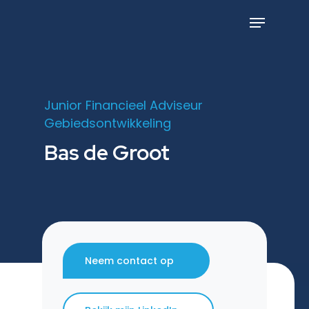
Skip
to
Menu
main
content
Junior Financieel Adviseur
Gebiedsontwikkeling
Bas de Groot
Neem contact op