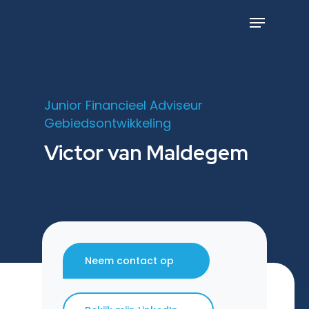
Skip
to
Menu
main
content
Junior Financieel Adviseur
Gebiedsontwikkeling
Victor van Maldegem
Neem contact op