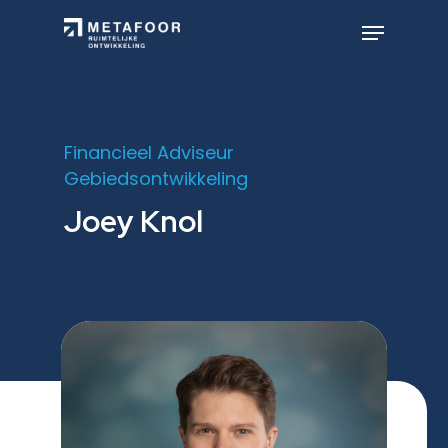
Skip
to
Menu
main
Close
content
Menu
Financieel Adviseur
Gebiedsontwikkeling
Joey Knol