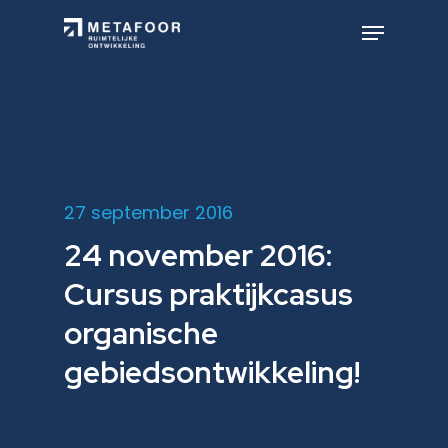
Skip
to
Menu
main
Close
content
Menu
27 september 2016
24 november 2016:
Cursus praktijkcasus
organische
gebiedsontwikkeling!