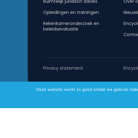
Ruimtelijk juridisch advies
Over o
Opleidingen en trainingen
Nieuw
Rekenkameronderzoek en
Encycl
beleidsevaluatie
Conta
Privacy statement
Encycl
Deze website werkt zo goed omdat we gebruik maken 
Metafoor © 2026