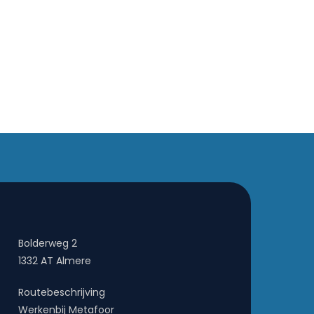
Bolderweg 2
1332 AT Almere
Routebeschrijving
Werkenbij Metafoor