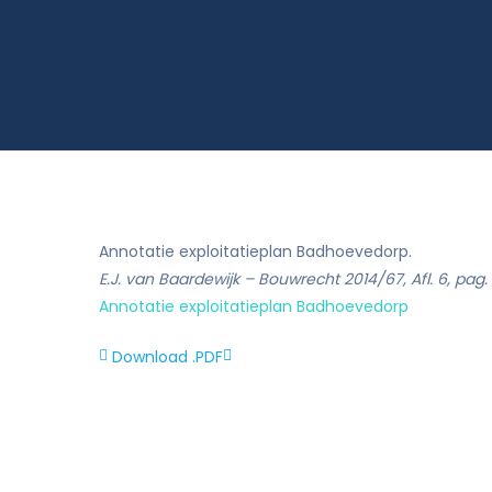
Rekenkameronderzoek en beleidsevalua
Annotatie exploitatieplan Badhoevedorp.
E.J. van Baardewijk – Bouwrecht 2014/67, Afl. 6, pag
Annotatie exploitatieplan Badhoevedorp
Download .PDF