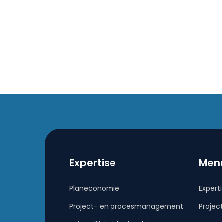
Expertise
Men
Planeconomie
Expert
Project- en procesmanagement
Projec