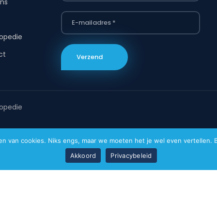
ns
s
opedie
ct
opedie
van cookies. Niks engs, maar we moeten het je wel even vertellen. Bi
Akkoord
Privacybeleid