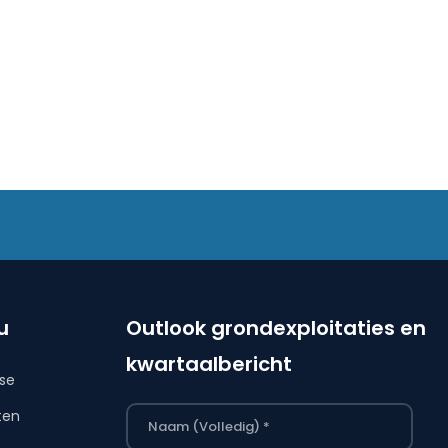
u
Outlook grondexploitaties en
kwartaalbericht
ise
ten