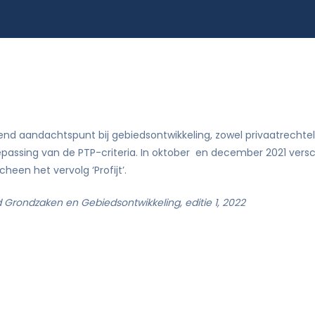
Didam-arrest
tie
nd aandachtspunt bij gebiedsontwikkeling, zowel privaatrechtelijk
toepassing van de PTP-criteria. In oktober en december 2021 ver
heen het vervolg ‘Profijt’.
d Grondzaken en Gebiedsontwikkeling, editie 1, 2022