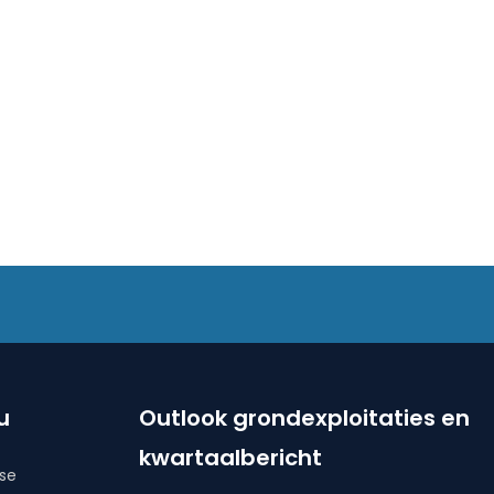
u
Outlook grondexploitaties en
kwartaalbericht
ise