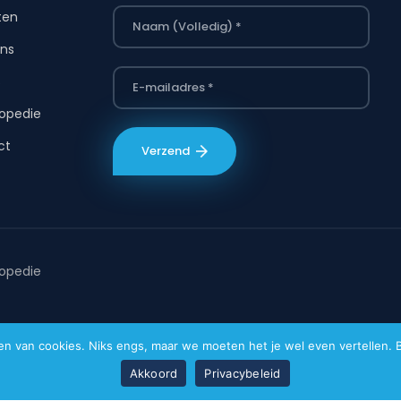
ten
ns
s
opedie
ct
opedie
van cookies. Niks engs, maar we moeten het je wel even vertellen. Bi
Akkoord
Privacybeleid