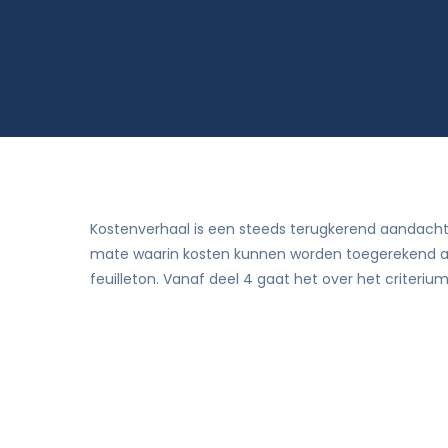
Rekenkameronderzoek en beleidsevalua
Kostenverhaal is een steeds terugkerend aandachtspu
mate waarin kosten kunnen worden toegerekend aan 
feuilleton. Vanaf deel 4 gaat het over het criterium 