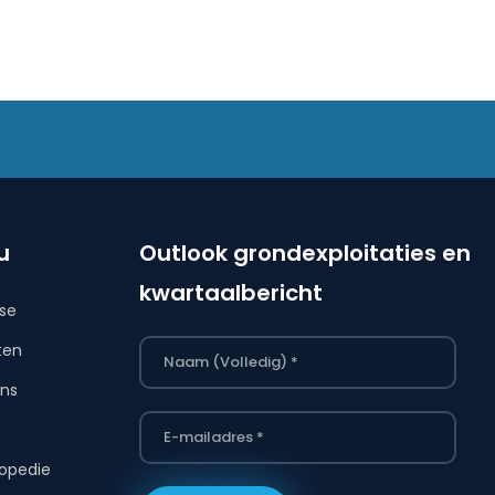
u
Outlook grondexploitaties en
kwartaalbericht
ise
ten
ns
s
opedie