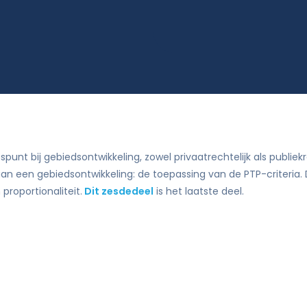
Didam-arrest
tie
nt bij gebiedsontwikkeling, zowel privaatrechtelijk als publiekr
een gebiedsontwikkeling: de toepassing van de PTP-criteria. Da
proportionaliteit.
Dit zesdedeel
is het laatste deel.