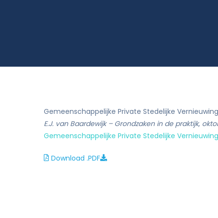
Rekenkameronderzoek en beleidsevalua
Gemeenschappelijke Private Stedelijke Vernieuwing
E.J. van Baardewijk – Grondzaken in de praktijk, okto
Gemeenschappelijke Private Stedelijke Vernieuwing
Download .PDF