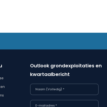
u
Outlook grondexploitaties en
kwartaalbericht
ise
ten
ns
s