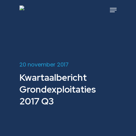
Skip
to
Menu
main
content
20 november 2017
Kwartaalbericht
Grondexploitaties
2017 Q3