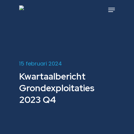
Skip
to
Menu
main
content
15 februari 2024
Kwartaalbericht
Grondexploitaties
2023 Q4