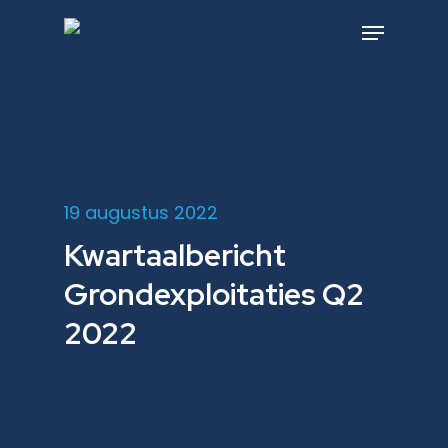
Skip
to
Menu
main
content
19 augustus 2022
Kwartaalbericht
Grondexploitaties Q2
2022