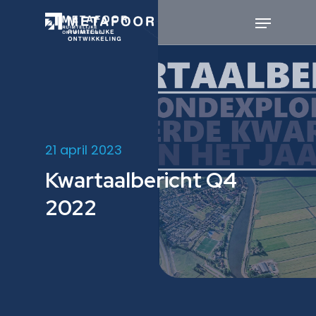
Skip
to
Menu
main
Close
content
Menu
21 april 2023
Kwartaalbericht Q4
2022