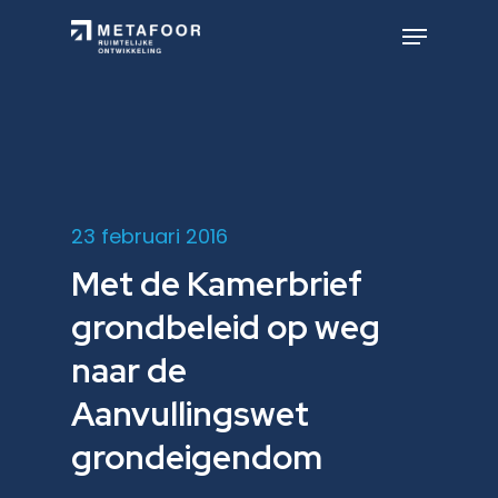
Skip
to
Menu
main
Close
content
Menu
23 februari 2016
Met de Kamerbrief
grondbeleid op weg
naar de
Aanvullingswet
grondeigendom