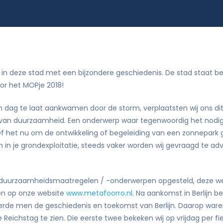
Didam-arrest
tie
in deze stad met een bijzondere geschiedenis. De stad staat b
or het MOPje 2018!
en dag te laat aankwamen door de storm, verplaatsten wij ons d
n van duurzaamheid. Een onderwerp waar tegenwoordig het nodi
f het nu om de ontwikkeling of begeleiding van een zonnepark ga
n je grondexploitatie, steeds vaker worden wij gevraagd te a
et duurzaamheidsmaatregelen / -onderwerpen opgesteld, deze werd
ren op onze website
www.metafoorro.nl
. Na aankomst in Berlijn 
de men de geschiedenis en toekomst van Berlijn. Daarop ware
ichstag te zien. Die eerste twee bekeken wij op vrijdag per fiet