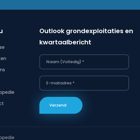
u
Outlook grondexploitaties en
kwartaalbericht
ise
ten
ns
s
opedie
ct
opedie