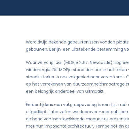
Rekenkameronderzoek en beleidsevalua
Wereldwijd bekende gebeurtenissen vonden plaats 
gebouwen. Berlijn: een uitstekende bestemming vo
Waar wij vorig jaar (MOPje 2017, Newcastle) nog e
windenergie. Dit MOPje stond dan ook in het teke
steeds sterker in ons vakgebied naar voren komt. O
op het verrekenen van duurzaamheidsmaatregelen i
een belangrijk onderdeel van uitmaakt.
Eerder tijdens een vakgroepoverleg is een lijst m
uitgediept. Later zullen we daarover meer publice
de hand van indrukwekkende maquettes presenteer
met hun imposante architectuur, Tempelhof en de Re