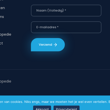
ten
ns
s
opedie
ct
opedie
van cookies. Niks engs, maar we moeten het je wel even vertellen. Bi
Akkoord
Privacybeleid