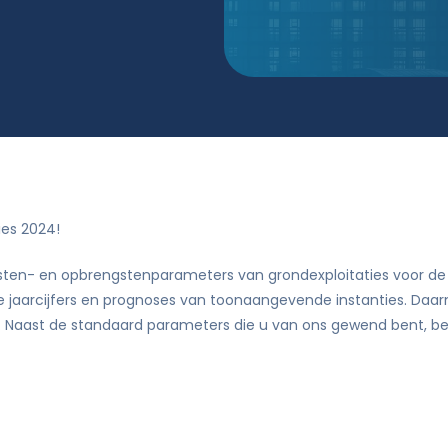
Didam-arrest
tie
ies 2024!
kosten- en opbrengstenparameters van grondexploitaties voor d
e jaarcijfers en prognoses van toonaangevende instanties. Daa
t. Naast de standaard parameters die u van ons gewend bent, 