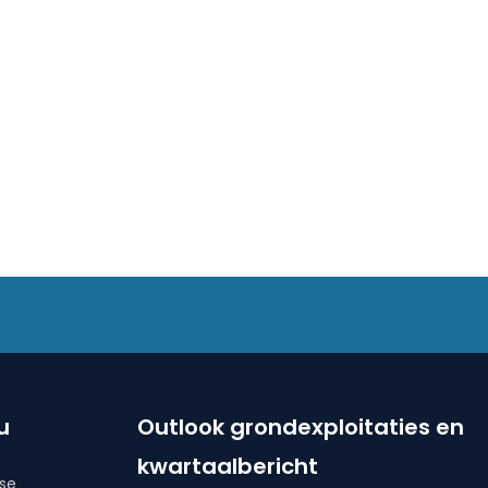
u
Outlook grondexploitaties en
kwartaalbericht
ise