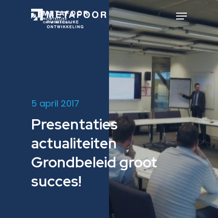
Skip
to
Menu
main
Close
content
Menu
5 april 2017
Presentaties
actualiteiten
Grondbeleid groot
succes!