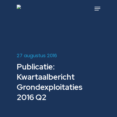
Skip
to
Menu
main
content
27 augustus 2016
Publicatie:
Kwartaalbericht
Grondexploitaties
2016 Q2