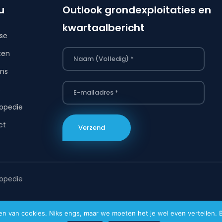
u
Outlook grondexploitaties en
kwartaalbericht
ise
ten
ns
s
opedie
ct
opedie
van cookies. Niks engs, maar we moeten het je wel even vertellen. Bi