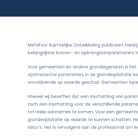
Rekenkameronderzoek en beleidsevalua
Metafoor Ruimtelijke Ontwikkeling publiceert hierbi
belangrijkste kosten- en opbrengstenparameters in 
Voor gemeenten en andere grondeigenaren is het v
optimistische parameters in de grondexploitatie k
onvoldoende op waarde geschat. Gemeenten lopen
Hoewel wij beseffen dat een inschatting van paramete
toch een inschatting voor de verschillende para
tot reële aannames te komen. Voor een gemeente z
grondexploitatie op waarde te kunnen schatten. He
risico’s. Het is vervolgens aan de professional om 