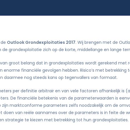
Didam-arrest
tie
j de
Outlook Grondexploitaties 2017
. Wij brengen met de Outlo
de grondexploitatie zich op de korte, middellange en lange ter
an groot belang dat in grondexploitaties wordt gerekend met r
an enorme financiële gevolgen hebben. Risico’s met betrekking t
 daarmee nog steeds kans op tegenvallers van formaat.
rs per definitie arbitrair en van vele factoren afhankelijk is (a
meters. De financiële betekenis van de parameterwaarden is e
ijn marktconforme parameters zelfs noodzakelijk om de omvangr
t doen van reële aannames over de parameters is in feite de w
een strategie te kiezen met betrekking tot hun grondexploitaties.