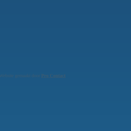
Website gemaakt door
Pro Contact